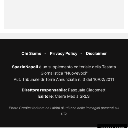
Chi Siamo
Privacy Policy
Disclaimer
SpazioNapoli
è un supplemento editoriale della Testata
Giornalistica "Nuovevoci"
Aut. Tribunale di Torre Annunziata n. 3 del 10/02/2011
Direttore responsabile:
Pasquale Giacometti
Editore:
Cierre Media SRLS
Photo Credits: l’editore ha i diritti di utilizzo delle immagini presenti sul
sito.