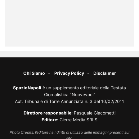
Chi Siamo
Privacy Policy
Disclaimer
SpazioNapoli
è un supplemento editoriale della Testata
Giornalistica "Nuovevoci"
Aut. Tribunale di Torre Annunziata n. 3 del 10/02/2011
Direttore responsabile:
Pasquale Giacometti
Editore:
Cierre Media SRLS
Photo Credits: l’editore ha i diritti di utilizzo delle immagini presenti sul
sito.