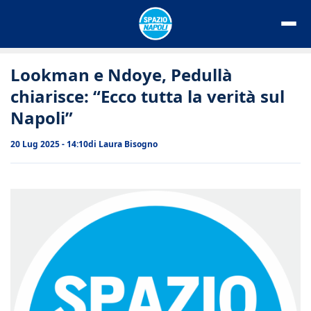
Vai
al
contenuto
Lookman e Ndoye, Pedullà
chiarisce: “Ecco tutta la verità sul
Napoli”
20 Lug 2025 - 14:10
di
Laura Bisogno