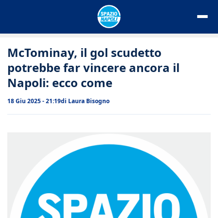
Vai
al
contenuto
McTominay, il gol scudetto
potrebbe far vincere ancora il
Napoli: ecco come
18 Giu 2025 - 21:19
di
Laura Bisogno