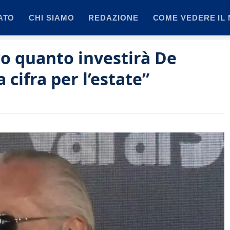
ATO
CHI SIAMO
REDAZIONE
COME VEDERE IL 
co quanto investirà De
 cifra per l’estate”