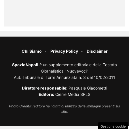
Chi Siamo
Privacy Policy
Disclaimer
SpazioNapoli
è un supplemento editoriale della Testata
Giornalistica "Nuovevoci"
Aut. Tribunale di Torre Annunziata n. 3 del 10/02/2011
Direttore responsabile:
Pasquale Giacometti
Editore:
Cierre Media SRLS
Photo Credits: l’editore ha i diritti di utilizzo delle immagini presenti sul
sito.
Gestione cookie