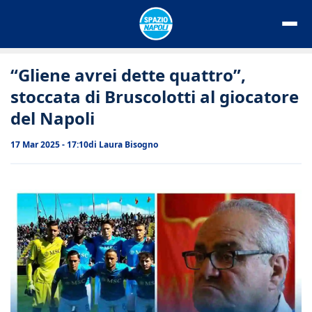
Vai
al
contenuto
“Gliene avrei dette quattro”,
stoccata di Bruscolotti al giocatore
del Napoli
17 Mar 2025 - 17:10
di
Laura Bisogno