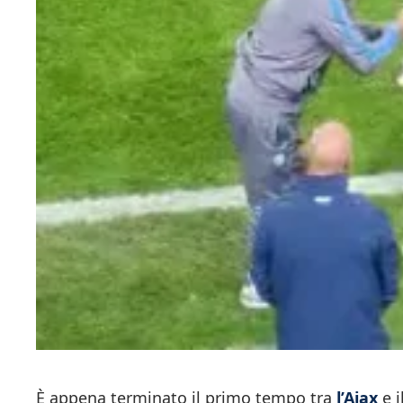
È appena terminato il primo tempo tra
l’Ajax
e i