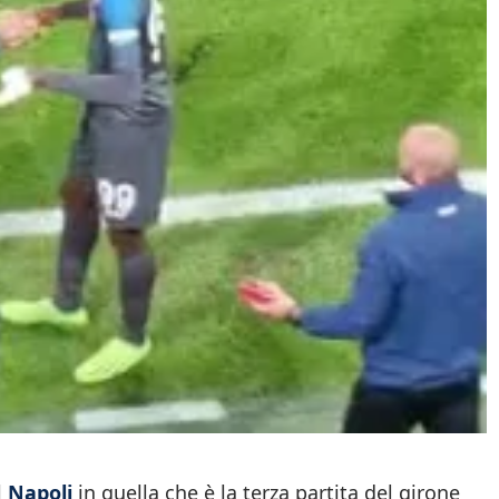
l
Napoli
in quella che è la terza partita del girone