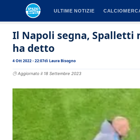
Vai
ULTIME NOTIZIE
CALCIOMERC
al
contenuto
Il Napoli segna, Spalletti
ha detto
4 Ott 2022 - 22:07
di
Laura Bisogno
🕑 Aggiornato il 18 Settembre 2023