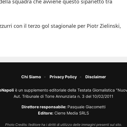
della squadra che avviene questo siparietto tra
zzurri con il terzo gol stagionale per Piotr Zielinski,
Chi Siamo
Privacy Policy
Disclaimer
oNapoli
è un supplemento editoriale della Testata Giornalistica "Nuo
Aut. Tribunale di Torre Annunziata n. 3 del 10/02/2011
Direttore responsabile:
Pasquale Giacometti
Editore:
Cierre Media SRLS
Photo Credits: l’editore ha i diritti di utilizzo delle immagini presenti sul sito.