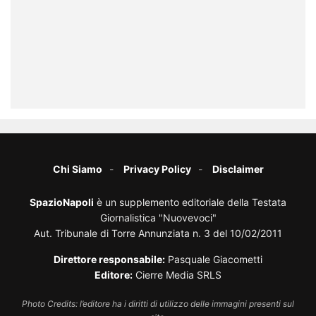
Chi Siamo
Privacy Policy
Disclaimer
SpazioNapoli
è un supplemento editoriale della Testata
Giornalistica "Nuovevoci"
Aut. Tribunale di Torre Annunziata n. 3 del 10/02/2011
Direttore responsabile:
Pasquale Giacometti
Editore:
Cierre Media SRLS
Photo Credits: l’editore ha i diritti di utilizzo delle immagini presenti sul
sito.