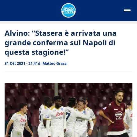
Vai
al
contenuto
Alvino: “Stasera è arrivata una
grande conferma sul Napoli di
questa stagione!”
31 Ott 2021 - 21:41
di
Matteo Grassi