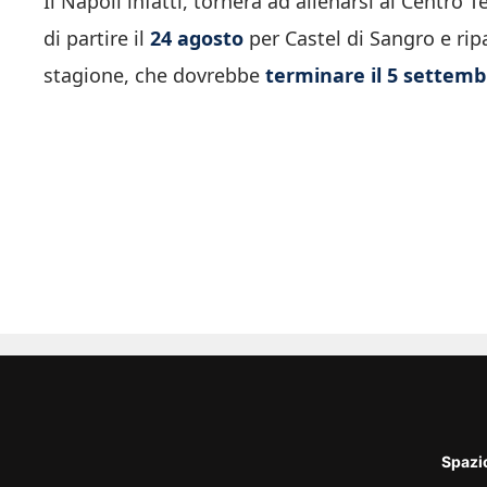
Il Napoli infatti, tornerà ad allenarsi al Centro T
di partire il
24 agosto
per Castel di Sangro e rip
stagione, che dovrebbe
terminare il 5 settemb
Spazi