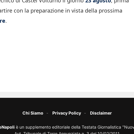
ecnico di Castel Volturno il giorno
23 agosto
, prima
artire con la preparazione in vista della prossima
re
.
Chi Siamo
Privacy Policy
Disclaimer
oNapoli
è un supplemento editoriale della Testata Giornalistica "Nuo
Aut. Tribunale di Torre Annunziata n. 3 del 10/02/2011