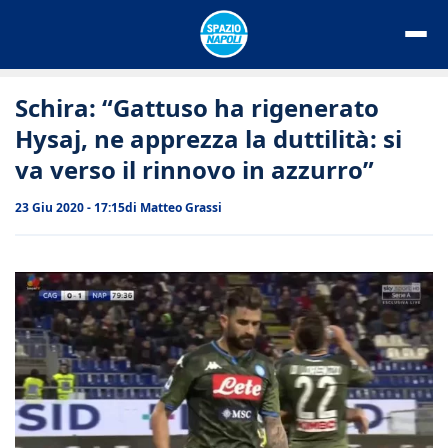
Vai
al
contenuto
Schira: “Gattuso ha rigenerato
Hysaj, ne apprezza la duttilità: si
va verso il rinnovo in azzurro”
23 Giu 2020 - 17:15
di
Matteo Grassi