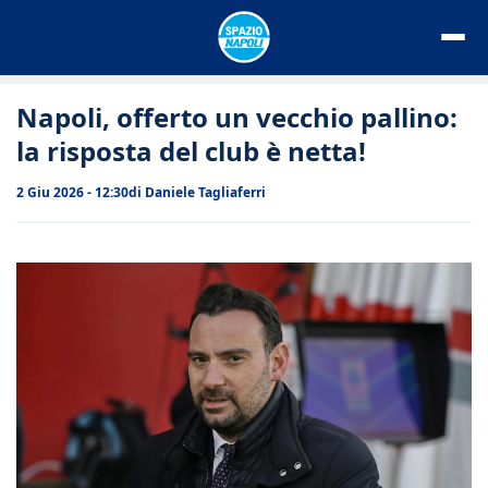
Vai
al
contenuto
Napoli, offerto un vecchio pallino:
la risposta del club è netta!
2 Giu 2026 - 12:30
di
Daniele Tagliaferri