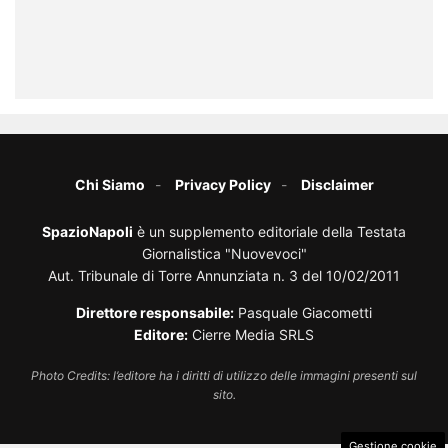
Chi Siamo
Privacy Policy
Disclaimer
SpazioNapoli
è un supplemento editoriale della Testata
Giornalistica "Nuovevoci"
Aut. Tribunale di Torre Annunziata n. 3 del 10/02/2011
Direttore responsabile:
Pasquale Giacometti
Editore:
Cierre Media SRLS
Photo Credits: l’editore ha i diritti di utilizzo delle immagini presenti sul
sito.
Gestione cookie