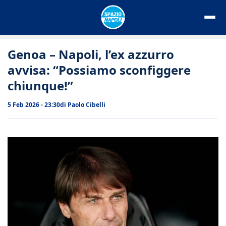
Vai
al
contenuto
Genoa – Napoli, l’ex azzurro
avvisa: “Possiamo sconfiggere
chiunque!”
5 Feb 2026 - 23:30
di
Paolo Cibelli