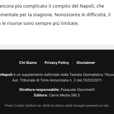
ancora più complicato il compito del Napoli, che
mentale per la stagione. Nonostante le difficoltà, il
 le risorse sono sempre più limitate.
Chi Siamo
Privacy Policy
Disclaimer
oNapoli
è un supplemento editoriale della Testata Giornalistica "Nuo
Aut. Tribunale di Torre Annunziata n. 3 del 10/02/2011
Direttore responsabile:
Pasquale Giacometti
Editore:
Cierre Media SRLS
Photo Credits: l’editore ha i diritti di utilizzo delle immagini presenti sul sito.