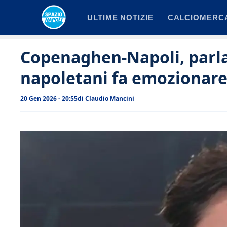
Vai
ULTIME NOTIZIE
CALCIOMERC
al
contenuto
Copenaghen-Napoli, parla 
napoletani fa emozionar
20 Gen 2026 - 20:55
di
Claudio Mancini