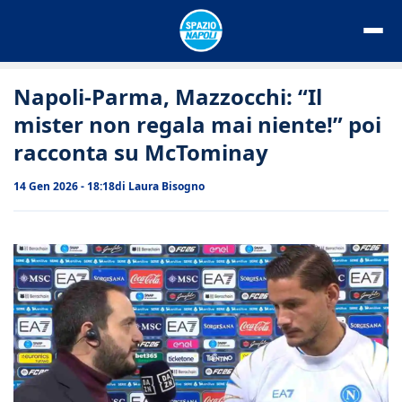
Vai
al
contenuto
Napoli-Parma, Mazzocchi: “Il
mister non regala mai niente!” poi
racconta su McTominay
14 Gen 2026 - 18:18
di
Laura Bisogno