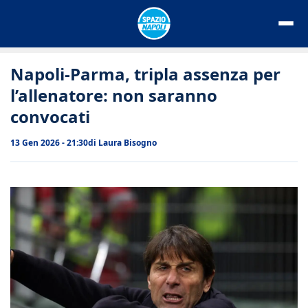
Vai
al
contenuto
Napoli-Parma, tripla assenza per
l’allenatore: non saranno
convocati
13 Gen 2026 - 21:30
di
Laura Bisogno