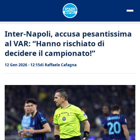
Vai
al
contenuto
Inter-Napoli, accusa pesantissima
al VAR: “Hanno rischiato di
decidere il campionato!”
12 Gen 2026 - 12:15
di
Raffaele Cafagna