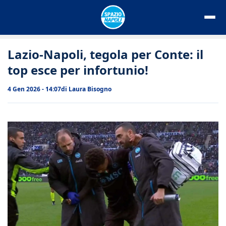
Vai
al
contenuto
Lazio-Napoli, tegola per Conte: il
top esce per infortunio!
4 Gen 2026 - 14:07
di
Laura Bisogno