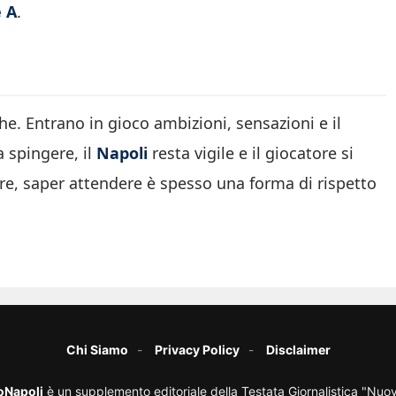
e A
.
e. Entrano in gioco ambizioni, sensazioni e il
 spingere, il
Napoli
resta vigile e il giocatore si
rre, saper attendere è spesso una forma di rispetto
Chi Siamo
Privacy Policy
Disclaimer
oNapoli
è un supplemento editoriale della Testata Giornalistica "Nuo