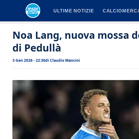
Vai
ULTIME NOTIZIE
CALCIOMERC
al
contenuto
Noa Lang, nuova mossa del
di Pedullà
3 Gen 2026 - 22:30
di
Claudio Mancini