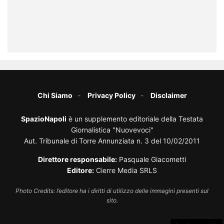
Chi Siamo
Privacy Policy
Disclaimer
SpazioNapoli
è un supplemento editoriale della Testata
Giornalistica "Nuovevoci"
Aut. Tribunale di Torre Annunziata n. 3 del 10/02/2011
Direttore responsabile:
Pasquale Giacometti
Editore:
Cierre Media SRLS
Photo Credits: l’editore ha i diritti di utilizzo delle immagini presenti sul
sito.