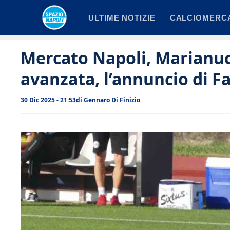
Vai
ULTIME NOTIZIE
CALCIOMERC
al
contenuto
Mercato Napoli, Marianucc
avanzata, l’annuncio di 
30 Dic 2025 - 21:53
di
Gennaro Di Finizio