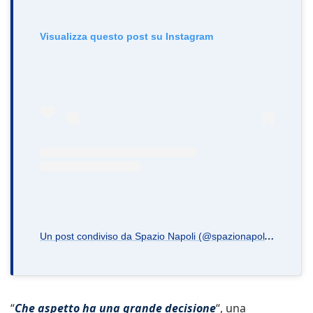
Visualizza questo post su Instagram
U
n post condiviso da Spazio Napoli (@spazionapoli.it)
“
Che aspetto ha una grande decisione
“, una