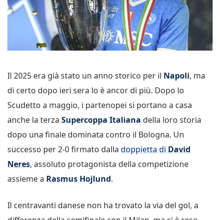
Il 2025 era già stato un anno storico per il
Napoli
, ma
di certo dopo ieri sera lo è ancor di più. Dopo lo
Scudetto a maggio, i partenopei si portano a casa
anche la terza
Supercoppa Italiana
della loro storia
dopo una finale dominata contro il Bologna. Un
successo per 2-0 firmato dalla
doppietta di
David
Neres
, assoluto protagonista della competizione
assieme a
Rasmus Hojlund
.
Il centravanti danese non ha trovato la via del gol, a
differenza della semifinale con il Milan, ma si è reso