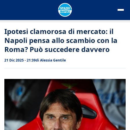
Vai
al
contenuto
Ipotesi clamorosa di mercato: il
Napoli pensa allo scambio con la
Roma? Può succedere davvero
21 Dic 2025 - 21:39
di
Alessia Gentile