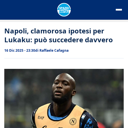
Vai
al
contenuto
Napoli, clamorosa ipotesi per
Lukaku: può succedere davvero
16 Dic 2025 - 23:30
di
Raffaele Cafagna