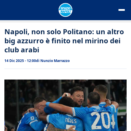
Vai
al
contenuto
Napoli, non solo Politano: un altro
big azzurro è finito nel mirino dei
club arabi
14 Dic 2025 - 12:00
di
Nunzio Marrazzo