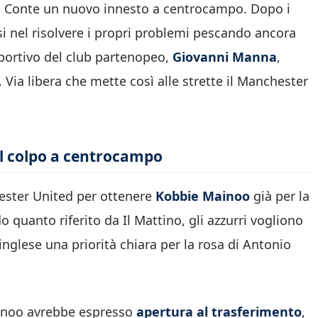
io Conte un nuovo innesto a centrocampo. Dopo i
isi nel risolvere i propri problemi pescando ancora
 sportivo del club partenopeo,
Giovanni Manna
,
. Via libera che mette così alle strette il Manchester
a il colpo a centrocampo
ster United
per ottenere
Kobbie Mainoo
già per la
o quanto riferito da
Il Mattino
, gli azzurri vogliono
nglese una priorità chiara per la rosa di
Antonio
Mainoo avrebbe espresso
apertura al trasferimento
,