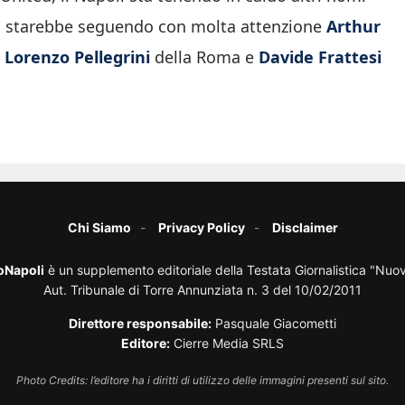
a, starebbe seguendo con molta attenzione
Arthur
,
Lorenzo Pellegrini
della Roma e
Davide Frattesi
Chi Siamo
Privacy Policy
Disclaimer
oNapoli
è un supplemento editoriale della Testata Giornalistica "Nuo
Aut. Tribunale di Torre Annunziata n. 3 del 10/02/2011
Direttore responsabile:
Pasquale Giacometti
Editore:
Cierre Media SRLS
Photo Credits: l’editore ha i diritti di utilizzo delle immagini presenti sul sito.