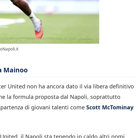
oNapoli.it
e a Mainoo
er United non ha ancora dato il via libera definitivo
one la formula proposta dal Napoli, soprattutto
a partenza di giovani talenti come
Scott McTominay
United, il Napoli sta tenendo in caldo altri nomi