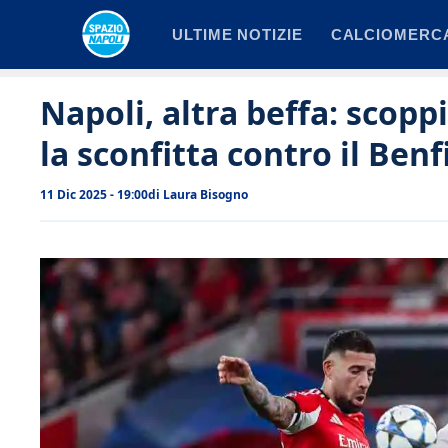
Vai
ULTIME NOTIZIE
CALCIOMERC
al
contenuto
Napoli, altra beffa: scop
la sconfitta contro il Benf
11 Dic 2025 - 19:00
di
Laura Bisogno