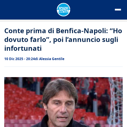
Vai
al
contenuto
Conte prima di Benfica-Napoli: “Ho
dovuto farlo”, poi l’annuncio sugli
infortunati
10 Dic 2025 - 20:24
di
Alessia Gentile