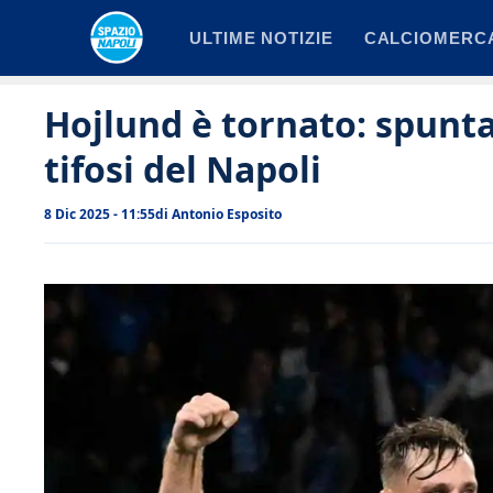
Vai
ULTIME NOTIZIE
CALCIOMERC
al
contenuto
Hojlund è tornato: spunta
tifosi del Napoli
8 Dic 2025 - 11:55
di
Antonio Esposito