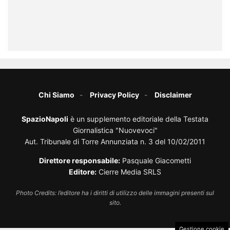
Chi Siamo
Privacy Policy
Disclaimer
SpazioNapoli
è un supplemento editoriale della Testata
Giornalistica "Nuovevoci"
Aut. Tribunale di Torre Annunziata n. 3 del 10/02/2011
Direttore responsabile:
Pasquale Giacometti
Editore:
Cierre Media SRLS
Photo Credits: l’editore ha i diritti di utilizzo delle immagini presenti sul
sito.
Gestione cookie