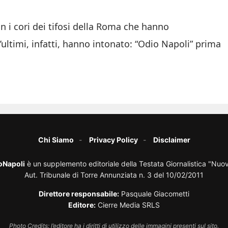
n i cori dei tifosi della Roma che hanno
ultimi, infatti, hanno intonato: “Odio Napoli” prima
Chi Siamo
Privacy Policy
Disclaimer
oNapoli
è un supplemento editoriale della Testata Giornalistica "Nuo
Aut. Tribunale di Torre Annunziata n. 3 del 10/02/2011
Direttore responsabile:
Pasquale Giacometti
Editore:
Cierre Media SRLS
Photo Credits: l’editore ha i diritti di utilizzo delle immagini presenti sul sito.