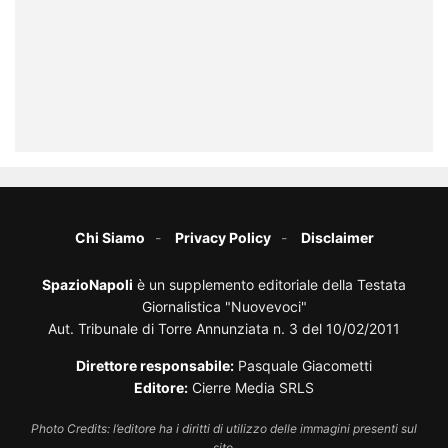
Chi Siamo
Privacy Policy
Disclaimer
SpazioNapoli
è un supplemento editoriale della Testata
Giornalistica "Nuovevoci"
Aut. Tribunale di Torre Annunziata n. 3 del 10/02/2011
Direttore responsabile:
Pasquale Giacometti
Editore:
Cierre Media SRLS
Photo Credits: l’editore ha i diritti di utilizzo delle immagini presenti sul
sito.