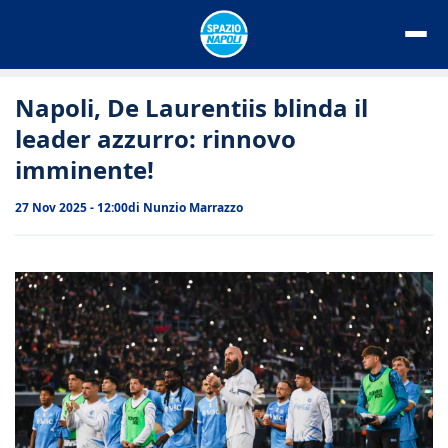
Vai
al
contenuto
Napoli, De Laurentiis blinda il
leader azzurro: rinnovo
imminente!
27 Nov 2025 - 12:00
di
Nunzio Marrazzo