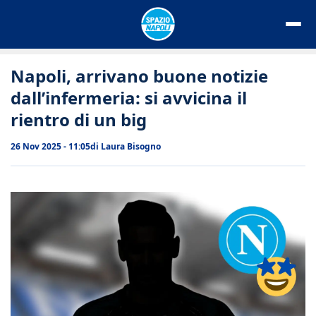
Vai
al
contenuto
Napoli, arrivano buone notizie
dall’infermeria: si avvicina il
rientro di un big
26 Nov 2025 - 11:05
di
Laura Bisogno