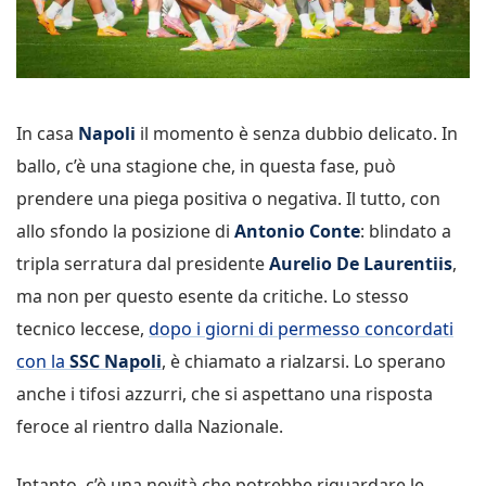
In casa
Napoli
il momento è senza dubbio delicato. In
ballo, c’è una stagione che, in questa fase, può
prendere una piega positiva o negativa. Il tutto, con
allo sfondo la posizione di
Antonio Conte
: blindato a
tripla serratura dal presidente
Aurelio De Laurentiis
,
ma non per questo esente da critiche. Lo stesso
tecnico leccese,
dopo i giorni di permesso concordati
con la
SSC Napoli
, è chiamato a rialzarsi. Lo sperano
anche i tifosi azzurri, che si aspettano una risposta
feroce al rientro dalla Nazionale.
Intanto, c’è una novità che potrebbe riguardare le