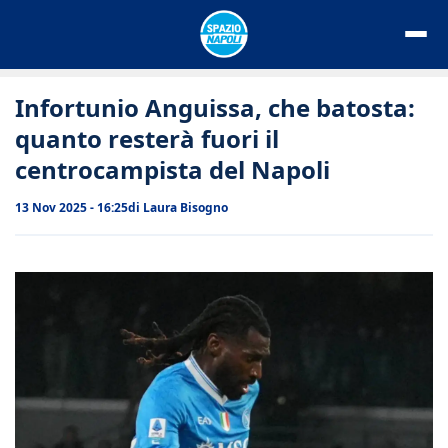
Vai
al
contenuto
Infortunio Anguissa, che batosta:
quanto resterà fuori il
centrocampista del Napoli
13 Nov 2025 - 16:25
di
Laura Bisogno