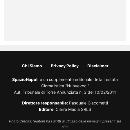
Chi Siamo
Privacy Policy
Disclaimer
SpazioNapoli
è un supplemento editoriale della Testata
Giornalistica "Nuovevoci"
Aut. Tribunale di Torre Annunziata n. 3 del 10/02/2011
Direttore responsabile:
Pasquale Giacometti
Editore:
Cierre Media SRLS
Photo Credits: l’editore ha i diritti di utilizzo delle immagini presenti sul
sito.