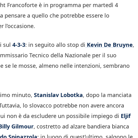
tracht Francoforte è in programma per martedì 4
a a pensare a quello che potrebbe essere lo
r l’occasione.
i sul
4-3-3
: in seguito allo stop di
Kevin De Bruyne
,
ommissario Tecnico della Nazionale per il suo
che se le mosse, almeno nelle intenzioni, sembrano
primo minuto,
Stanislav Lobotka
, dopo la manciata
 Tuttavia, lo slovacco potrebbe non avere ancora
cui non è da escludere un possibile impiego di
Eljif
Billy Gilmour
, costretto ad alzare bandiera bianca
do Spinazzola
: in luogo di quest’ultimo, salgono le