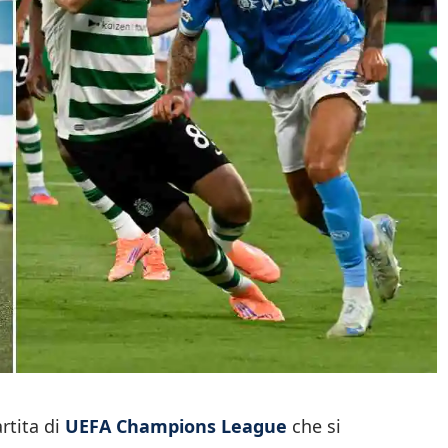
rtita di
UEFA Champions League
che si