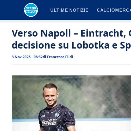
Vai
ULTIME NOTIZIE
CALCIOMERC
al
contenuto
Verso Napoli – Eintracht, 
decisione su Lobotka e S
3 Nov 2025 - 08:32
di
Francesco Fildi