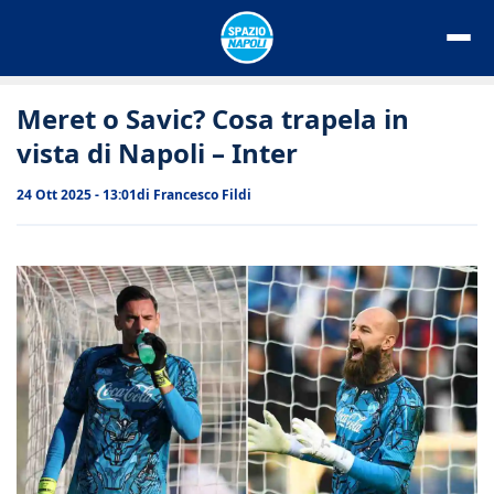
Vai
al
contenuto
Meret o Savic? Cosa trapela in
vista di Napoli – Inter
24 Ott 2025 - 13:01
di
Francesco Fildi