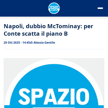
Vai
al
contenuto
Napoli, dubbio McTominay: per
Conte scatta il piano B
20 Ott 2025 - 14:45
di
Alessia Gentile