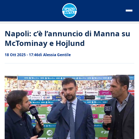
Vai
al
contenuto
Napoli: c’è l’annuncio di Manna su
McTominay e Hojlund
18 Ott 2025 - 17:46
di
Alessia Gentile