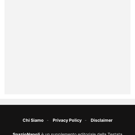
Chi Siamo
Privacy Policy
Disclaimer
SpazioNapoli
è un supplemento editoriale della Testata