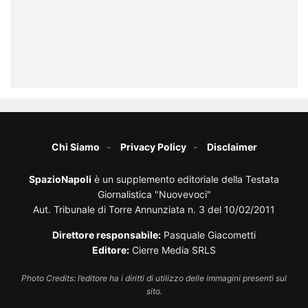
Chi Siamo
Privacy Policy
Disclaimer
SpazioNapoli
è un supplemento editoriale della Testata
Giornalistica "Nuovevoci"
Aut. Tribunale di Torre Annunziata n. 3 del 10/02/2011
Direttore responsabile:
Pasquale Giacometti
Editore:
Cierre Media SRLS
Photo Credits: l’editore ha i diritti di utilizzo delle immagini presenti sul
sito.