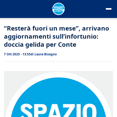
Vai
al
contenuto
“Resterà fuori un mese”, arrivano
aggiornamenti sull’infortunio:
doccia gelida per Conte
7 Ott 2025 - 13:55
di
Laura Bisogno