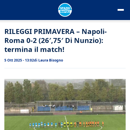
Vai
al
contenuto
RILEGGI PRIMAVERA – Napoli-
Roma 0-2 (26′,75′ Di Nunzio):
termina il match!
5 Ott 2025 - 13:02
di
Laura Bisogno