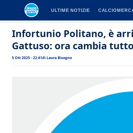
Vai
ULTIME NOTIZIE
CALCIOMERC
al
contenuto
Infortunio Politano, è arr
Gattuso: ora cambia tutt
5 Ott 2025 - 22:41
di
Laura Bisogno