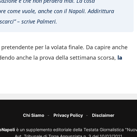
azione è che non perderà mai. La cosa
re come vuole, anche con il Napoli. Addirittura
carci” – scrive Palmeri.
a pretendente per la volata finale. Da capire anche
vedendo anche la prova della settimana scorsa,
la
Chi Siamo
Privacy Policy
Disclaimer
oNapoli
è un supplemento editoriale della Testata Giornalistica "Nuo
Aut. Tribunale di Torre Annunziata n. 3 del 10/02/2011