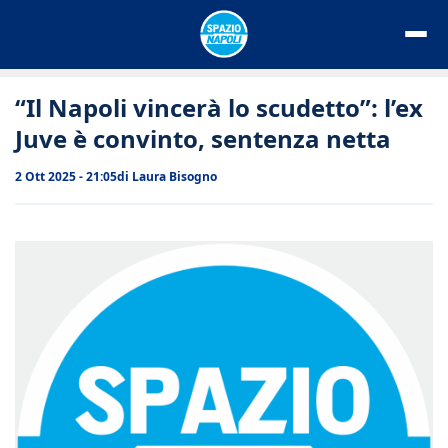
Vai
al
contenuto
“Il Napoli vincerà lo scudetto”: l’ex
Juve è convinto, sentenza netta
2 Ott 2025 - 21:05
di
Laura Bisogno